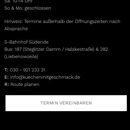
Sa: 10-14 Uhr
So & Mo: geschlossen
Hinweis: Termine außerhalb der Öffnungszeiten nach
Absprache
S-Bahnhof Südende
Bus: 187 (Steglitzer Damm / Halskestraße) & 282
(Liebenowzeile)
T:
030 - 921 233 31
E:
info@kuechenmitgeschmack.de
R:
Route planen
TERMIN VEREINBAREN