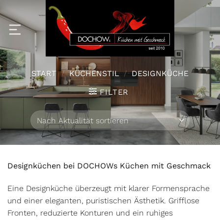
Zum
Inhalt
springen
START
/
KÜCHENSTIL
/
DESIGNKÜCHE
FILTER
Designküchen bei DOCHOWs Küchen mit Geschmack
Eine Designküche überzeugt mit klarer Formensprache
und einer eleganten, puristischen Ästhetik. Grifflose
Fronten, reduzierte Konturen und ein ruhiges