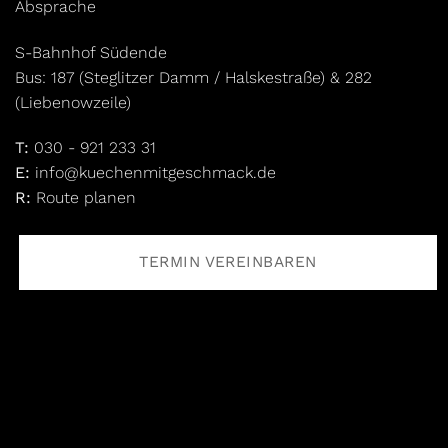
Absprache
S-Bahnhof Südende
Bus: 187 (Steglitzer Damm / Halskestraße) & 282
(Liebenowzeile)
T:
030 - 921 233 31
E:
info@kuechenmitgeschmack.de
R:
Route planen
TERMIN VEREINBAREN