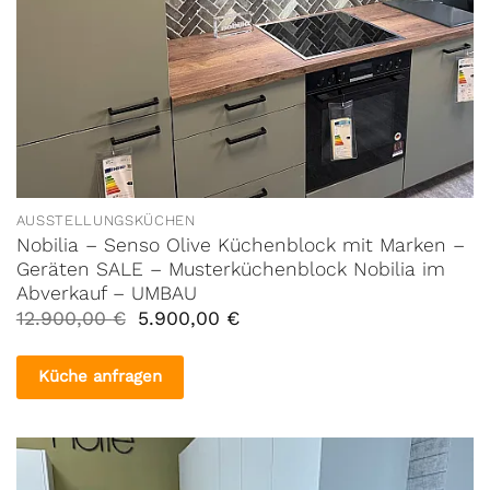
AUSSTELLUNGSKÜCHEN
Nobilia – Senso Olive Küchenblock mit Marken –
Geräten SALE – Musterküchenblock Nobilia im
Abverkauf – UMBAU
Ursprünglicher
Aktueller
12.900,00
€
5.900,00
€
Preis
Preis
war:
ist:
12.900,00 €
5.900,00 €.
Küche anfragen