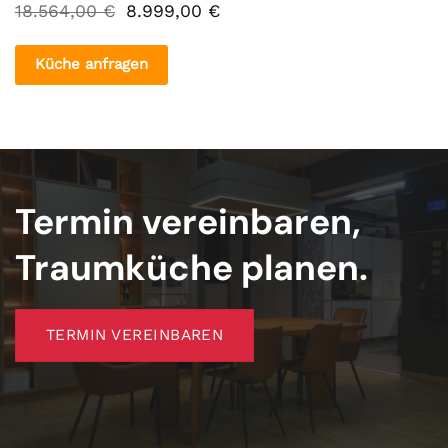
Ursprünglicher
Aktueller
18.564,00
€
8.999,00
€
Preis
Preis
war:
ist:
18.564,00 €
8.999,00 €.
Küche anfragen
Termin vereinbaren,
Traumküche planen.
TERMIN VEREINBAREN