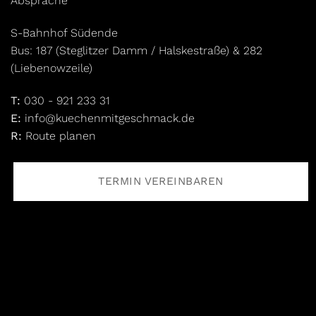
Absprache
S-Bahnhof Südende
Bus: 187 (Steglitzer Damm / Halskestraße) & 282
(Liebenowzeile)
T:
030 - 921 233 31
E:
info@kuechenmitgeschmack.de
R:
Route planen
TERMIN VEREINBAREN