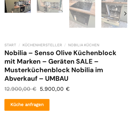
START
/
KÜCHENHERSTELLER
/
NOBILIA KÜCHEN
Nobilia – Senso Olive Küchenblock
mit Marken – Geräten SALE –
Musterküchenblock Nobilia im
Abverkauf – UMBAU
Ursprünglicher
Aktueller
12.900,00
€
5.900,00
€
Preis
Preis
war:
ist:
Küche anfragen
12.900,00 €
5.900,00 €.