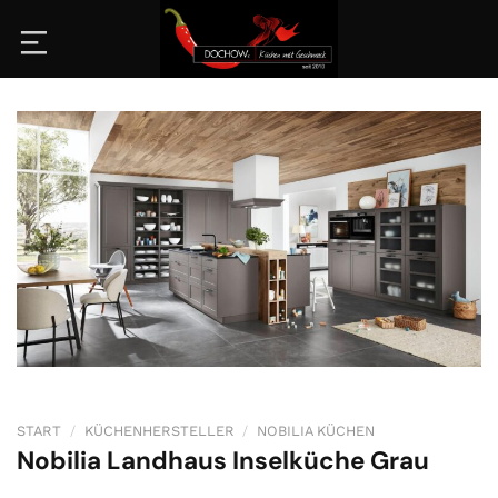
Zum
Inhalt
springen
START
/
KÜCHENHERSTELLER
/
NOBILIA KÜCHEN
Nobilia Landhaus Inselküche Grau