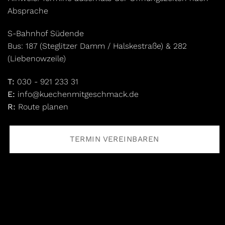
Absprache
S-Bahnhof Südende
Bus: 187 (Steglitzer Damm / Halskestraße) & 282
(Liebenowzeile)
T:
030 - 921 233 31
E:
info@kuechenmitgeschmack.de
R:
Route planen
TERMIN VEREINBAREN