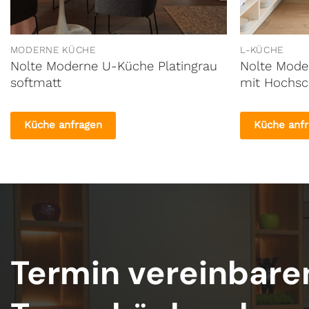
MODERNE KÜCHE
L-KÜCHE
Nolte Moderne U-Küche Platingrau
Nolte Mode
softmatt
mit Hochsc
Küche anfragen
Küche anf
Termin vereinbare