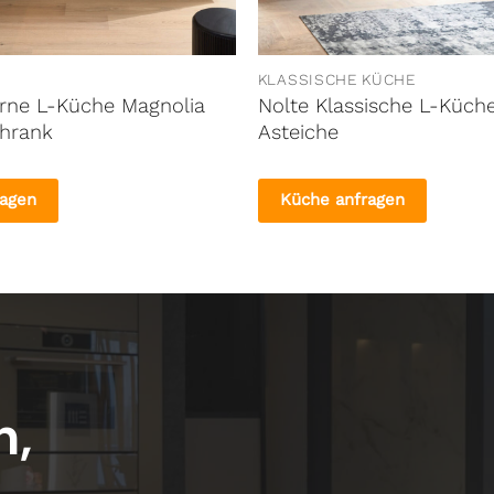
KLASSISCHE KÜCHE
rne L-Küche Magnolia
Nolte Klassische L-Küch
hrank
Asteiche
ragen
Küche anfragen
n,