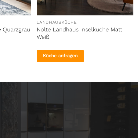
LANDHAUSKÜCHE
e Quarzgrau
Nolte Landhaus Inselküche Matt
Weiß
Küche anfragen