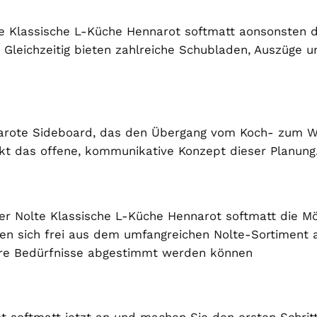
te Klassische L-Küche Hennarot softmatt aonsonsten d
. Gleichzeitig bieten zahlreiche Schubladen, Auszüge u
nnarote Sideboard, das den Übergang vom Koch- zum W
t das offene, kommunikative Konzept dieser Planung
r Nolte Klassische L-Küche Hennarot softmatt die Mögli
assen sich frei aus dem umfangreichen Nolte-Sortiment
 Ihre Bedürfnisse abgestimmt werden können
t softmatt jetzt an und machen Sie den ersten Schrit