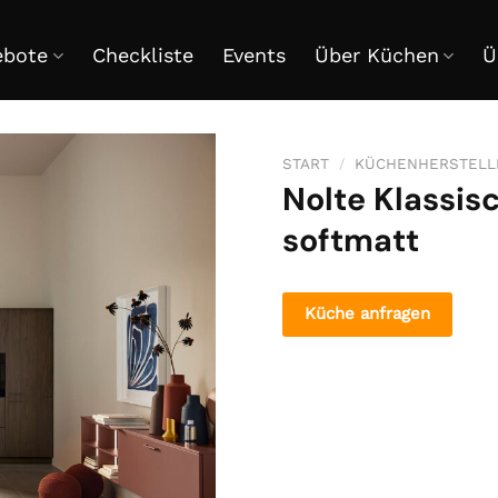
ebote
Checkliste
Events
Über Küchen
Ü
START
/
KÜCHENHERSTELL
Nolte Klassi
softmatt
Küche anfragen