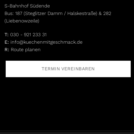
S-Bahnhof Südende
Bus: 187 (Steglitzer Damm / Halskestraße) & 282
(Liebenowzeile)
T:
030 - 921 233 31
E:
info@kuechenmitgeschmack.de
R:
Route planen
TERMIN VEREINBAREN