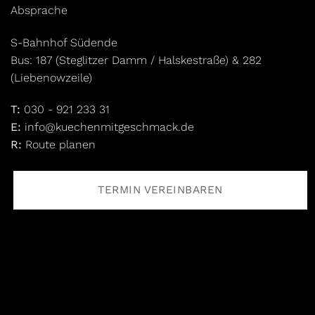
Absprache
S-Bahnhof Südende
Bus: 187 (Steglitzer Damm / Halskestraße) & 282
(Liebenowzeile)
T:
030 - 921 233 31
E:
info@kuechenmitgeschmack.de
R:
Route planen
TERMIN VEREINBAREN