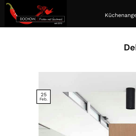
Zum
Inhalt
Küchenang
springen
De
25
Feb.