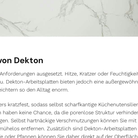
von Dekton
Anforderungen ausgesetzt. Hitze, Kratzer oder Feuchtigkeit
zu. Dekton-Arbeitsplatten bieten jedoch eine außergewöhn
leichtern so den Alltag enorm.
ers kratzfest, sodass selbst scharfkantige Küchenutensili
n haben keine Chance, da die porenlose Struktur verhinder
ingen. Selbst hartnäckige Verschmutzungen können Sie mi
ühelos entfernen. Zusätzlich sind Dekton-Arbeitsplatten 
fe oder Pfannen können Sie daher direkt auf der Oberfläch