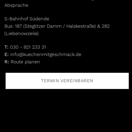
Absprache
S-Bahnhof Südende
Bus: 187 (Steglitzer Damm / Halskestraße) & 282
(Liebenowzeile)
T:
030 - 921 233 31
E:
info@kuechenmitgeschmack.de
R:
Route planen
TERMIN VEREINBAREN