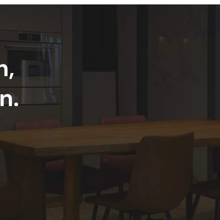
n,
n.