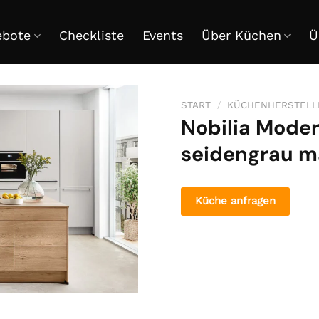
ebote
Checkliste
Events
Über Küchen
Ü
START
/
KÜCHENHERSTELL
Nobilia Moder
seidengrau m
Küche anfragen