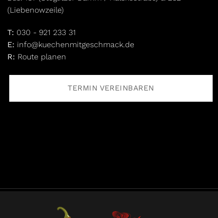
(Liebenowzeile)
T:
030 - 921 233 31
E:
info@kuechenmitgeschmack.de
R:
Route planen
TERMIN VEREINBAREN