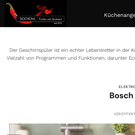
Zum
Inhalt
Küchenang
springen
Der Geschirrspüler ist ein echter Lebensretter in der
Vielzahl von Programmen und Funktionen, darunter E
ELEKTR
Bosch 
VERÖFFEN