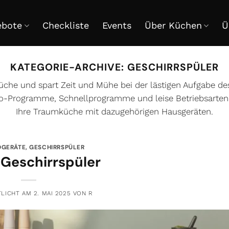
ebote
Checkliste
Events
Über Küchen
Ü
KATEGORIE-ARCHIVE:
GESCHIRRSPÜLER
 Küche und spart Zeit und Mühe bei der lästigen Aufgabe d
co-Programme, Schnellprogramme und leise Betriebsarte
Ihre Traumküche mit dazugehörigen Hausgeräten.
OGERÄTE
,
GESCHIRRSPÜLER
Geschirrspüler
TLICHT AM
2. MAI 2025
VON
R