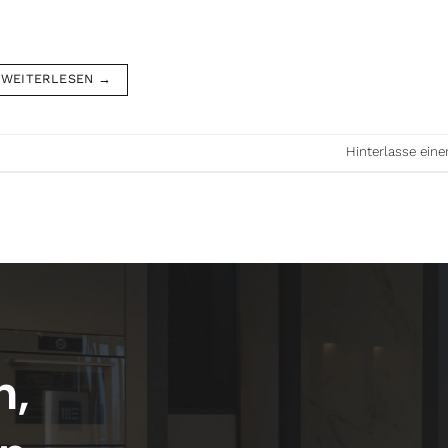
WEITERLESEN
→
Hinterlasse ei
n,