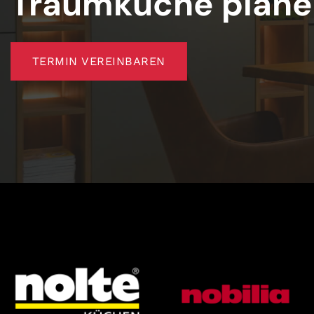
Traumküche plane
TERMIN VEREINBAREN