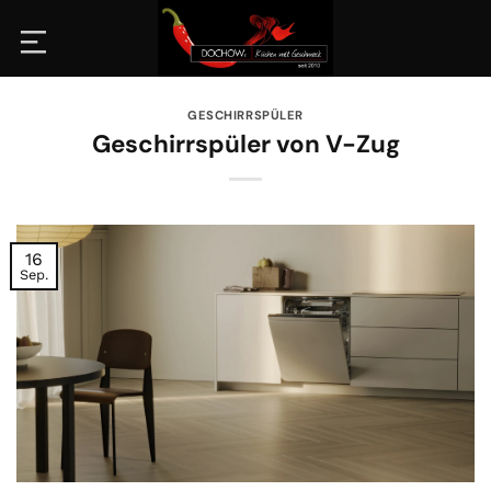
Zum
Inhalt
springen
GESCHIRRSPÜLER
Geschirrspüler von V-Zug
16
Sep.