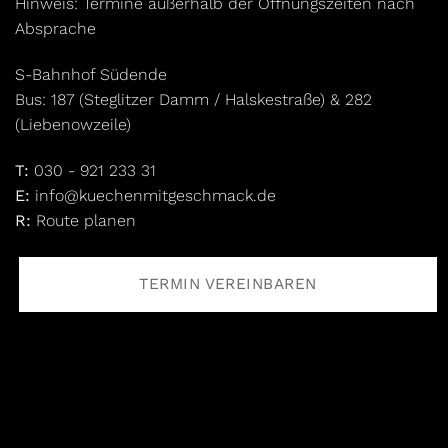
Hinweis: Termine außerhalb der Öffnungszeiten nach
Absprache
S-Bahnhof Südende
Bus: 187 (Steglitzer Damm / Halskestraße) & 282
(Liebenowzeile)
T:
030 - 921 233 31
E:
info@kuechenmitgeschmack.de
R:
Route planen
TERMIN VEREINBAREN