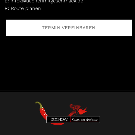
E:
info@kuechenmitgeschmack.de
R:
Route planen
TERMIN VEREINBAREN