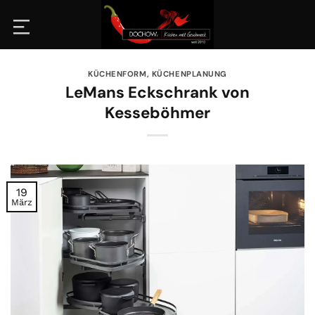
Zum
Inhalt
springen
KÜCHENFORM
,
KÜCHENPLANUNG
LeMans Eckschrank von
Kesseböhmer
19
März